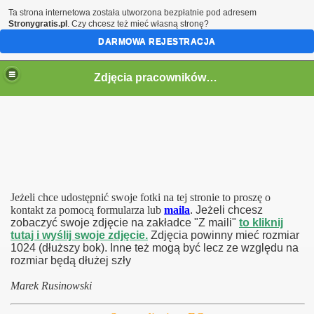
Ta strona internetowa została utworzona bezpłatnie pod adresem
Stronygratis.pl
. Czy chcesz też mieć własną stronę?
DARMOWA REJESTRACJA
Zdjęcia pracowników EC
Jeżeli chce udostępnić swoje fotki na tej stronie to proszę o
kontakt za pomocą formularza lub
maila
. Jeżeli chcesz
zobaczyć swoje zdjęcie na zakładce "Z maili"
to kliknij
tutaj i wyślij swoje zdjęcie.
Zdjęcia powinny mieć rozmiar
1024 (dłuższy bok). Inne też mogą być lecz ze względu na
rozmiar będą dłużej szły
Marek Rusinowski